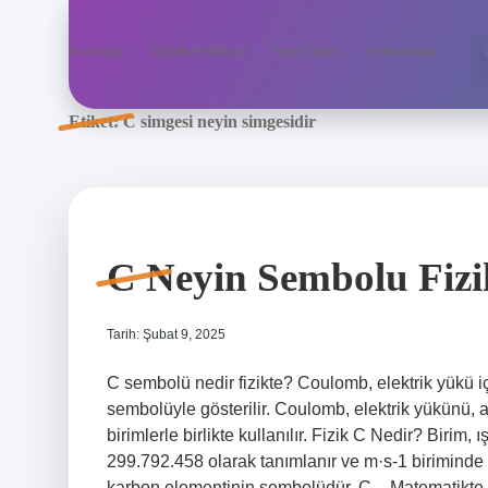
Anasayfa
Gizlilik Politikası
Yasal Uyarı
Hakkımızda
Etiket:
C simgesi neyin simgesidir
C Neyin Sembolu Fizi
Tarih: Şubat 9, 2025
C sembolü nedir fizikte? Coulomb, elektrik yükü iç
sembolüyle gösterilir. Coulomb, elektrik yükünü, akı
birimlerle birlikte kullanılır. Fizik C Nedir? Birim,
299.792.458 olarak tanımlanır ve m·s-1 biriminde 
karbon elementinin sembolüdür. C – Matematikte ka