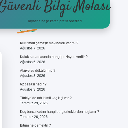
Güvenli Bilgi Molası
Hayatına neşe katan pratik öneriler!
Sidebar
Son Yazılar
ilbet
betci
piabellacasino sitesi
https://www.betexper.xyz/
betci
Kurutmalı çamaşır makineleri var mı ?
Ağustos 7, 2026
Kulak kanamasında hangi pozisyon verilir ?
Ağustos 6, 2026
Aküye su dökülür mü ?
Ağustos 3, 2026
62 cezası nedir ?
Ağustos 3, 2026
Türkiye’de adı isimli kaç kişi var ?
Temmuz 29, 2026
Koç burcu kadını hangi burç erkeklerden hoşlanır ?
Temmuz 26, 2026
Bitüm ne demektir ?