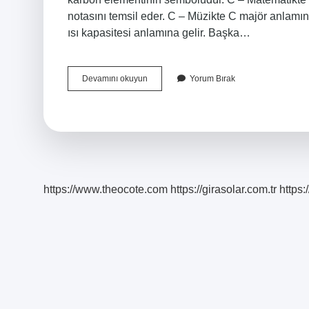
notasını temsil eder. C – Müzikte C majör anlamın
ısı kapasitesi anlamına gelir. Başka…
C
Devamını okuyun
Yorum Bırak
Neyin
Sembolu
Fizik
https://www.theocote.com
https://girasolar.com.tr
https: