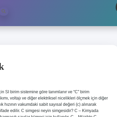
k
in SI birim sistemine göre tanımlanır ve “C” birim
mı, voltajı ve diğer elektriksel nicelikleri ölçmek için diğer
 ışık hızının vakumdaki sabit sayısal değeri (c) alınarak
ifade edilir. C simgesi neyin simgesidir? C – Kimyada
rmaşık sayılar kümesi için kullanılır. C – Müzikte C