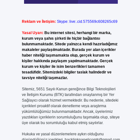
Reklam ve İletişim:
Skype: live:.cid.575569c608265c69
Yasal Uyarı:
Bu internet sitesi, herhangi bir marka,
kurum veya şahıs şirketi ile hiçbir bağlantısı
bulunmamaktadır. Sitede yalnızca kendi hazırladığımız
makaleler paylaşılmaktadır. Burada yer alan içerikler
haber niteliği taşımamakta olup, gerçek kurum ve
kişiler hakkında paylaşım yapılmamaktadır. Gerçek
kurum ve kişiler ile isim benzerlikleri tamamen
tesadüfidir. Sitemizdeki bilgiler taslak halindedir ve
tavsiye niteliği taşımazlar.
Sitemiz, 5651 Sayılı Kanun gereğince Bilgi Teknolojileri
ve İletişim Kurumu (BTK) tarafından onaylanmış bir Yer
Sağlayıcı olarak hizmet vermektedir. Bu nedenle, sitedeki
içerikleri proaktif olarak denetleme veya araştırma
yükümlülüğümüz bulunmamaktadır. Ancak, üyelerimiz
yazdıkları içeriklerin sorumluluğunu taşımakta olup, siteye
üye olarak bu sorumluluğu kabul etmiş sayılırlar.
Hukuka ve yasal düzenlemelere aykırı olduğunu
düşündüğünüz içerikleri,
backlinkpanelicomtr@gmail.com