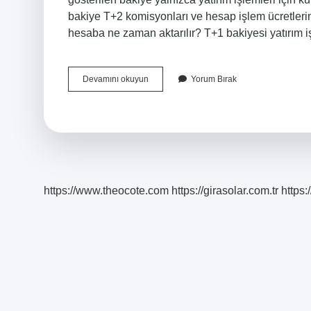
bakiye T+2 komisyonları ve hesap işlem ücretleri
hesaba ne zaman aktarılır? T+1 bakiyesi yatırım i
T1
Devamını okuyun
Yorum Bırak
Bakiye
Neden
Eksi
https://www.theocote.com
https://girasolar.com.tr
https: