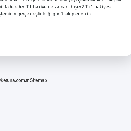
ni ifade eder. T1 bakiye ne zaman düşer? T+1 bakiyesi
şleminin gerçekleştirildiği günü takip eden ilk…
//ketuna.com.tr
Sitemap