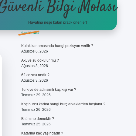
Güvenli Bilgi Molası
Hayatına neşe katan pratik öneriler!
Sidebar
Son Yazılar
ilbet
betci
piabellacasino sitesi
https://www.betexper.xyz/
betci
Kulak kanamasında hangi pozisyon verilir ?
Ağustos 6, 2026
Aküye su dökülür mü ?
Ağustos 3, 2026
62 cezası nedir ?
Ağustos 3, 2026
Türkiye’de adı isimli kaç kişi var ?
Temmuz 29, 2026
Koç burcu kadını hangi burç erkeklerden hoşlanır ?
Temmuz 26, 2026
Bitüm ne demektir ?
Temmuz 25, 2026
Katarina kaç yaşındadır ?