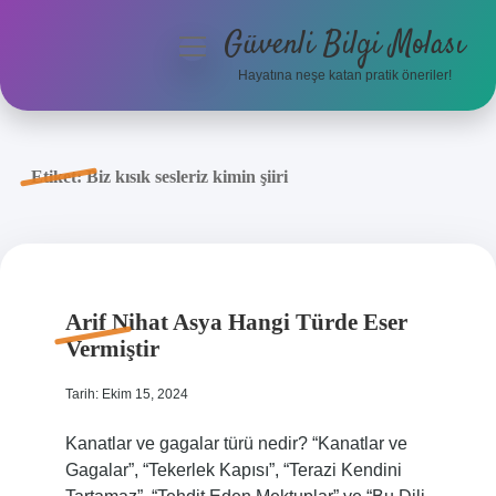
Güvenli Bilgi Molası
menüyü
aç
Hayatına neşe katan pratik öneriler!
Anasayfa
Gizlilik Politikası
Etiket:
Biz kısık sesleriz kimin şiiri
Yasal Uyarı
Hakkımızda
Arif Nihat Asya Hangi Türde Eser
Vermiştir
Tarih: Ekim 15, 2024
Kanatlar ve gagalar türü nedir? “Kanatlar ve
Gagalar”, “Tekerlek Kapısı”, “Terazi Kendini