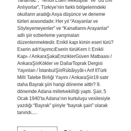
Tartamaz”, “Tehdit Eden Mektuplar” ve “Bu Dili
Anlıyorlar”, Türkiye’nin farklı bölgelerindeki
okulların aradığı Asya düşünce ve deneme
türleri arasındadır. Her yıl “Arayanlar ve
Söyleyemeyenler” ve “Kanatlarını Arayanlar”
adlı şiir ezberleme yarışmaları
düzenlenmektedir. Enikli kapı kimin eseri türü?
Eserin adıYayımcıEserin türüKern I: Enikli
Kapı- / AnkaraŞakaEmziklerGüven Matbaası /
AnkaraŞiirKökler ve DallarToprak Dergisi
Yayınları / İstanbulŞiirRübâiyyât-ı Arif IITürk
Milli Talebe Birliği Yayını / AnkaraŞiir19 satır
daha Bayrak şiiri hangi döneme aittir? 9.
dönemde Adana milletvekilliği yaptı. Şair, 5
Ocak 1940’ta Adana’nın kurtuluşu vesilesiyle
yazdığı “Bayrak” şiiriyle “bayrak şairi” olarak
tanındı.…