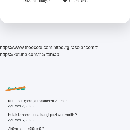
Arif
Devamını okuyun
Yorum Bırak
Nihat
Asya
Hangi
Türde
Eser
Vermiştir
https://www.theocote.com
https://girasolar.com.tr
https://ketuna.com.tr
Sitemap
Sidebar
Son Yazılar
Kurutmalı çamaşır makineleri var mı ?
Ağustos 7, 2026
Kulak kanamasında hangi pozisyon verilir ?
Ağustos 6, 2026
Aküye su dökülür mü ?