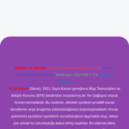
.xyz/
betci.co
betci giriş
betci
hiltonbet yeni giriş
Reklam ve İletişim:
E-mail:
backlinkpaneli@gmail.com
Teams:
forumhizmeti@gmail.com
Whatsapp: 0262 606 0 726
Telegram:
@karabul
Yasal Uyarı:
Sitemiz, 5651 Sayılı Kanun gereğince Bilgi Teknolojileri ve
İletişim Kurumu (BTK) tarafından onaylanmış bir Yer Sağlayıcı olarak
hizmet vermektedir. Bu nedenle, sitedeki içerikleri proaktif olarak
denetleme veya araştırma yükümlülüğümüz bulunmamaktadır. Ancak,
üyelerimiz yazdıkları içeriklerin sorumluluğunu taşımakta olup, siteye
üye olarak bu sorumluluğu kabul etmiş sayılırlar. Bu internet sitesi,