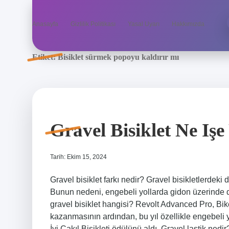
Anasayfa
Gizlilik Politikası
Yasal Uyarı
Hakkımızda
Etiket:
Bisiklet sürmek popoyu kaldırır mı
Gravel Bisiklet Ne Işe
Tarih: Ekim 15, 2024
Gravel bisiklet farkı nedir? Gravel bisikletlerdeki d
Bunun nedeni, engebeli yollarda gidon üzerinde dah
gravel bisiklet hangisi? Revolt Advanced Pro, Bik
kazanmasının ardından, bu yıl özellikle engebeli
İyi Çakıl Bisikleti ödülünü aldı. Gravel lastik ne