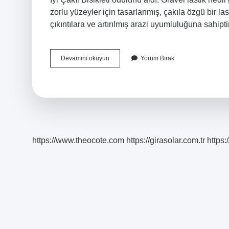
zorlu yüzeyler için tasarlanmış, çakıla özgü bir lastik
çıkıntılara ve artırılmış arazi uyumluluğuna sahipt
Gravel
Devamını okuyun
Yorum Bırak
Bisiklet
Ne
Işe
Yarar
https://www.theocote.com
https://girasolar.com.tr
https: