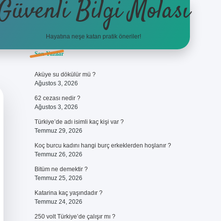
Güvenli Bilgi Molası
Hayatına neşe katan pratik öneriler!
Sidebar
Son Yazılar
ilbet
betci
piabellacasino sitesi
https://www.betexper.xyz/
betci
Aküye su dökülür mü ?
Ağustos 3, 2026
62 cezası nedir ?
Ağustos 3, 2026
Türkiye’de adı isimli kaç kişi var ?
Temmuz 29, 2026
Koç burcu kadını hangi burç erkeklerden hoşlanır ?
Temmuz 26, 2026
Bitüm ne demektir ?
Temmuz 25, 2026
Katarina kaç yaşındadır ?
Temmuz 24, 2026
250 volt Türkiye’de çalışır mı ?