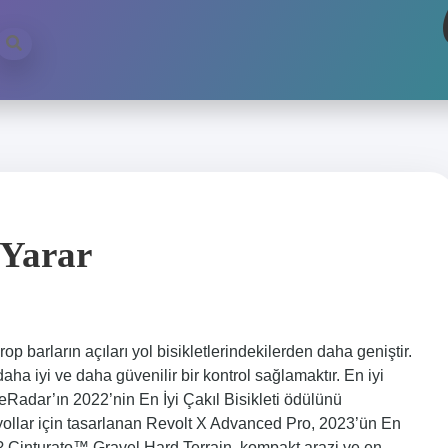
 Yarar
rop barların açıları yol bisikletlerindekilerden daha geniştir.
a iyi ve daha güvenilir bir kontrol sağlamaktır. En iyi
eRadar’ın 2022’nin En İyi Çakıl Bisikleti ödülünü
 yollar için tasarlanan Revolt X Advanced Pro, 2023’ün En
dir? Cinturato™ Gravel Hard Terrain, kompakt arazi ve en