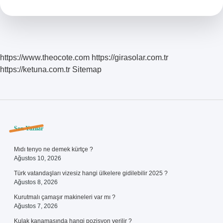
Nedir
https://www.theocote.com
https://girasolar.com.tr
https://ketuna.com.tr
Sitemap
Sidebar
Son Yazılar
Mıdı tenyo ne demek kürtçe ?
Ağustos 10, 2026
Türk vatandaşları vizesiz hangi ülkelere gidilebilir 2025 ?
Ağustos 8, 2026
Kurutmalı çamaşır makineleri var mı ?
Ağustos 7, 2026
Kulak kanamasında hangi pozisyon verilir ?