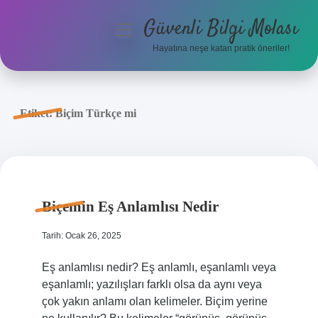
Güvenli Bilgi Molası
menüyü
aç
Hayatına neşe katan pratik öneriler!
Anasayfa
Gizlilik Politikası
Etiket:
Biçim Türkçe mi
Yasal Uyarı
Hakkımızda
Biçemin Eş Anlamlısı Nedir
Tarih: Ocak 26, 2025
Eş anlamlısı nedir? Eş anlamlı, eşanlamlı veya
eşanlamlı; yazılışları farklı olsa da aynı veya
çok yakın anlamı olan kelimeler. Biçim yerine