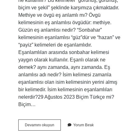
ne kullanılır? Bu kelimeler “görünüş, görünüş,
biçim ve şekil” şeklinde karşımıza çıkmaktadır.
Methiye ve övgü eş anlamlı mı? Övgü
kelimesinin eş anlamlısı övgüdür: methiye.
Güzün eş anlamlısı nedir? “Sonbahar”
kelimesinin eşanlamlısı “güz”dür ve “hazan” ve
“payiz” kelimeleri de eşanlamlıdır.
Eşanlamlıları arasında sonbahar kelimesi
yaygın olarak kullanılır. Eşanlı olarak ne
demek? aynı zamanda, aynı zamanda. Eş
anlamlısı adı nedir? İsim kelimesi zamanla
eşanlamlısı olan isim kelimesinin yerini almış
bir kelimedir. İsim kelimesinin eşanlamlıları
nelerdir?29 Ağustos 2023 Biçim Türkçe mi?
Biçim…
Biçemin
Devamını okuyun
Yorum Bırak
Eş
Anlamlısı