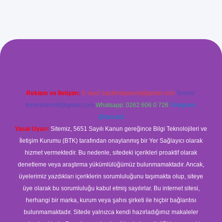
xyz/
betci.co
betci giriş
betci
hiltonbet yeni giriş
Reklam ve İletişim:
E-mail:
backlinkpaneli@gmail.com
Teams:
forumhizmeti@gmail.com
Whatsapp: 0262 606 0 726
Telegram:
@karabul
Yasal Uyarı:
Sitemiz, 5651 Sayılı Kanun gereğince Bilgi Teknolojileri ve
İletişim Kurumu (BTK) tarafından onaylanmış bir Yer Sağlayıcı olarak
hizmet vermektedir. Bu nedenle, sitedeki içerikleri proaktif olarak
denetleme veya araştırma yükümlülüğümüz bulunmamaktadır. Ancak,
üyelerimiz yazdıkları içeriklerin sorumluluğunu taşımakta olup, siteye
üye olarak bu sorumluluğu kabul etmiş sayılırlar. Bu internet sitesi,
herhangi bir marka, kurum veya şahıs şirketi ile hiçbir bağlantısı
bulunmamaktadır. Sitede yalnızca kendi hazırladığımız makaleler