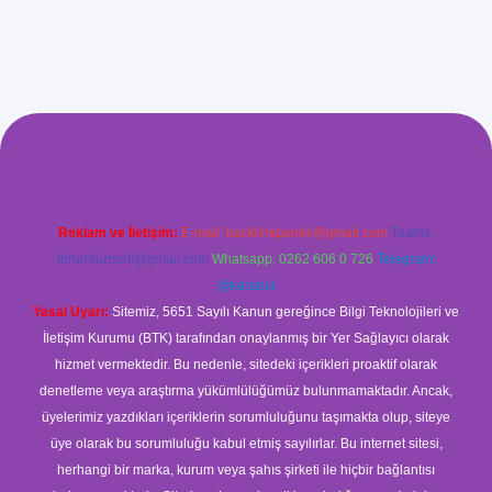
xyz/
betci.co
betci giriş
betci
hiltonbet yeni giriş
Reklam ve İletişim:
E-mail:
backlinkpaneli@gmail.com
Teams:
forumhizmeti@gmail.com
Whatsapp: 0262 606 0 726
Telegram:
@karabul
Yasal Uyarı:
Sitemiz, 5651 Sayılı Kanun gereğince Bilgi Teknolojileri ve
İletişim Kurumu (BTK) tarafından onaylanmış bir Yer Sağlayıcı olarak
hizmet vermektedir. Bu nedenle, sitedeki içerikleri proaktif olarak
denetleme veya araştırma yükümlülüğümüz bulunmamaktadır. Ancak,
üyelerimiz yazdıkları içeriklerin sorumluluğunu taşımakta olup, siteye
üye olarak bu sorumluluğu kabul etmiş sayılırlar. Bu internet sitesi,
herhangi bir marka, kurum veya şahıs şirketi ile hiçbir bağlantısı