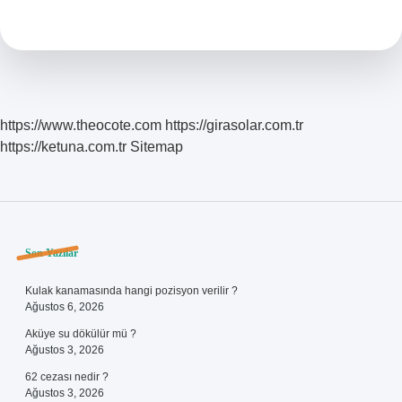
Avukat
Baroya
Şikayet
Edilir
https://www.theocote.com
https://girasolar.com.tr
https://ketuna.com.tr
Sitemap
Sidebar
Son Yazılar
Kulak kanamasında hangi pozisyon verilir ?
Ağustos 6, 2026
Aküye su dökülür mü ?
Ağustos 3, 2026
62 cezası nedir ?
Ağustos 3, 2026