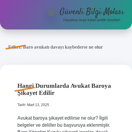
Güvenli Bilgi Molası
menüyü
aç
Hayatına neşe katan pratik öneriler!
Anasayfa
Gizlilik Politikası
Etiket:
Baro avukatı davayı kaybederse ne olur
Yasal Uyarı
Hakkımızda
Hangi Durumlarda Avukat Baroya
Şikayet Edilir
Tarih: Mart 13, 2025
Avukat baroya şikayet edilirse ne olur? İlgili
belgeler ve deliller bu başvuruya eklenmiştir.