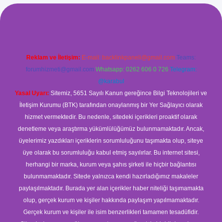
.xyz/
betci.co
betci giriş
betci
hiltonbet yeni giriş
Reklam ve İletişim:
E-mail:
backlinkpaneli@gmail.com
Teams:
forumhizmeti@gmail.com
Whatsapp: 0262 606 0 726
Telegram:
@karabul
Yasal Uyarı:
Sitemiz, 5651 Sayılı Kanun gereğince Bilgi Teknolojileri ve
İletişim Kurumu (BTK) tarafından onaylanmış bir Yer Sağlayıcı olarak
hizmet vermektedir. Bu nedenle, sitedeki içerikleri proaktif olarak
denetleme veya araştırma yükümlülüğümüz bulunmamaktadır. Ancak,
üyelerimiz yazdıkları içeriklerin sorumluluğunu taşımakta olup, siteye
üye olarak bu sorumluluğu kabul etmiş sayılırlar. Bu internet sitesi,
herhangi bir marka, kurum veya şahıs şirketi ile hiçbir bağlantısı
bulunmamaktadır. Sitede yalnızca kendi hazırladığımız makaleler
paylaşılmaktadır. Burada yer alan içerikler haber niteliği taşımamakta
olup, gerçek kurum ve kişiler hakkında paylaşım yapılmamaktadır.
Gerçek kurum ve kişiler ile isim benzerlikleri tamamen tesadüfidir.