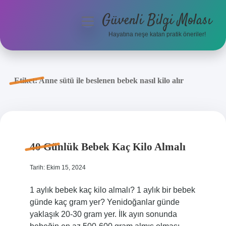
Güvenli Bilgi Molası
menüyü
aç
Hayatına neşe katan pratik öneriler!
Anasayfa
Gizlilik Politikası
Etiket:
Anne sütü ile beslenen bebek nasıl kilo alır
Yasal Uyarı
Hakkımızda
40 Günlük Bebek Kaç Kilo Almalı
Tarih: Ekim 15, 2024
1 aylık bebek kaç kilo almalı? 1 aylık bir bebek
günde kaç gram yer? Yenidoğanlar günde
yaklaşık 20-30 gram yer. İlk ayın sonunda