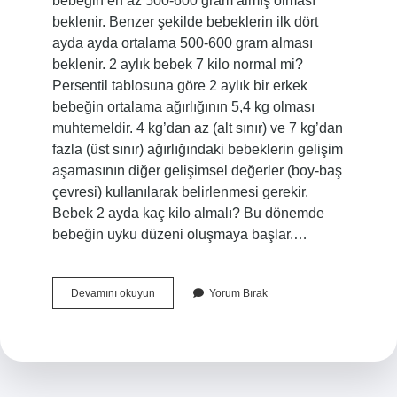
bebeğin en az 500-600 gram almış olması
beklenir. Benzer şekilde bebeklerin ilk dört
ayda ayda ortalama 500-600 gram alması
beklenir. 2 aylık bebek 7 kilo normal mi?
Persentil tablosuna göre 2 aylık bir erkek
bebeğin ortalama ağırlığının 5,4 kg olması
muhtemeldir. 4 kg’dan az (alt sınır) ve 7 kg’dan
fazla (üst sınır) ağırlığındaki bebeklerin gelişim
aşamasının diğer gelişimsel değerler (boy-baş
çevresi) kullanılarak belirlenmesi gerekir.
Bebek 2 ayda kaç kilo almalı? Bu dönemde
bebeğin uyku düzeni oluşmaya başlar.…
40
Devamını okuyun
Yorum Bırak
Günlük
Bebek
Kaç
Kilo
Almalı