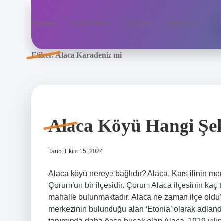
Anasayfa
Gizlilik Politikası
Yasal Uyarı
Hakkımızda
Etiket:
Alaca Karadeniz mi
Alaca Köyü Hangi Şe
Tarih: Ekim 15, 2024
Alaca köyü nereye bağlıdır? Alaca, Kars ilinin mer
Çorum’un bir ilçesidir. Çorum Alaca ilçesinin kaç 
mahalle bulunmaktadır. Alaca ne zaman ilçe oldu?
merkezinin bulunduğu alan ‘Etonia’ olarak adlandı
tanımında daha önce bucak olan Alaca, 1919 yılı