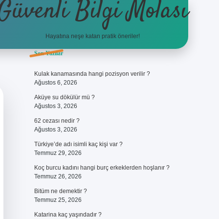
Güvenli Bilgi Molası
Hayatına neşe katan pratik öneriler!
Sidebar
Son Yazılar
ilbet
betci
piabellacasino sitesi
https://www.betexper.xyz/
betc
Kulak kanamasında hangi pozisyon verilir ?
Ağustos 6, 2026
Aküye su dökülür mü ?
Ağustos 3, 2026
62 cezası nedir ?
Ağustos 3, 2026
Türkiye’de adı isimli kaç kişi var ?
Temmuz 29, 2026
Koç burcu kadını hangi burç erkeklerden hoşlanır ?
Temmuz 26, 2026
Bitüm ne demektir ?
Temmuz 25, 2026
Katarina kaç yaşındadır ?