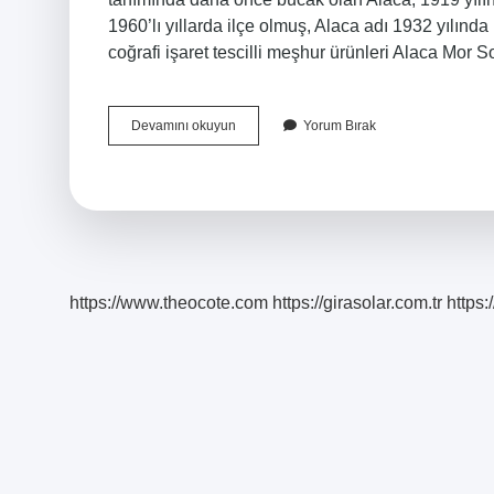
1960’lı yıllarda ilçe olmuş, Alaca adı 1932 yılınd
coğrafi işaret tescilli meşhur ürünleri Alaca Mor
Alaca
Devamını okuyun
Yorum Bırak
Köyü
Hangi
Şehirde
https://www.theocote.com
https://girasolar.com.tr
https: