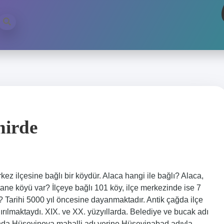
hirde
kez ilçesine bağlı bir köydür. Alaca hangi ile bağlı? Alaca,
tane köyü var? İlçeye bağlı 101 köy, ilçe merkezinde ise 7
 Tarihi 5000 yıl öncesine dayanmaktadır. Antik çağda ilçe
rılmaktaydı. XIX. ve XX. yüzyıllarda. Belediye ve bucak adı
nda Hüseyinova mahalli adı yerine Hüseyinabad adıyla