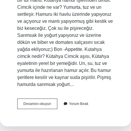
bir tür mantı. Kütahya hamur işlerinden biridir.
Cimcik içinde ne var? Yumurta, tuz ve un
sertleşir. Hamuru iki havlu üzerinde yapıyoruz
ve açıyoruz ve mantı yapıyormuş gibi kestik ve
biz keseceğiz. Çok su ile pişireceğiz.
Sarımsak ile yoğurt yapıyoruz ve üzerine
dökün ve biber ve domates salçasını sıcak
yağda ekliyoruz;) Bon -Appetite. Kutahya
cimcik nedir? Kütahya Cimcik aşısı, Kütahya
eyaletinin yerel bir yemeğidir. Un, su, tuz ve
yumurta ile hazırlanan hamur açılır. Bu hamur
şeritlere kesilir ve kaynar suda pişirilir. Pişmiş
hamurda sarımsak yoğurt…
Cimcik
Devamını okuyun
Yorum Bırak
Yemeği
Nerenin