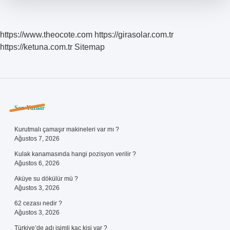
https://www.theocote.com
https://girasolar.com.tr
https://ketuna.com.tr
Sitemap
Sidebar
Son Yazılar
Kurutmalı çamaşır makineleri var mı ?
Ağustos 7, 2026
Kulak kanamasında hangi pozisyon verilir ?
Ağustos 6, 2026
Aküye su dökülür mü ?
Ağustos 3, 2026
62 cezası nedir ?
Ağustos 3, 2026
Türkiye’de adı isimli kaç kişi var ?