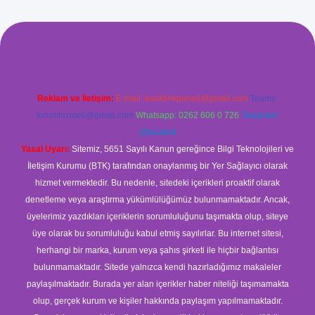
xyz/
betci.co
betci giriş
betci
hiltonbet yeni giriş
Reklam ve İletişim:
E-mail:
backlinkpaneli@gmail.com
Teams:
forumhizmeti@gmail.com
Whatsapp: 0262 606 0 726
Telegram:
@karabul
Yasal Uyarı:
Sitemiz, 5651 Sayılı Kanun gereğince Bilgi Teknolojileri ve
İletişim Kurumu (BTK) tarafından onaylanmış bir Yer Sağlayıcı olarak
hizmet vermektedir. Bu nedenle, sitedeki içerikleri proaktif olarak
denetleme veya araştırma yükümlülüğümüz bulunmamaktadır. Ancak,
üyelerimiz yazdıkları içeriklerin sorumluluğunu taşımakta olup, siteye
üye olarak bu sorumluluğu kabul etmiş sayılırlar. Bu internet sitesi,
herhangi bir marka, kurum veya şahıs şirketi ile hiçbir bağlantısı
bulunmamaktadır. Sitede yalnızca kendi hazırladığımız makaleler
paylaşılmaktadır. Burada yer alan içerikler haber niteliği taşımamakta
olup, gerçek kurum ve kişiler hakkında paylaşım yapılmamaktadır.