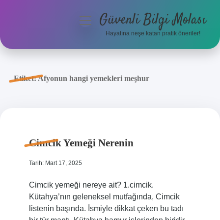
Güvenli Bilgi Molası
menüyü
aç
Hayatına neşe katan pratik öneriler!
Anasayfa
Gizlilik Politikası
Etiket:
Afyonun hangi yemekleri meşhur
Yasal Uyarı
Hakkımızda
Cimcik Yemeği Nerenin
Tarih: Mart 17, 2025
Cimcik yemeği nereye ait? 1.cimcik.
Kütahya’nın geleneksel mutfağında, Cimcik
listenin başında. İsmiyle dikkat çeken bu tadı