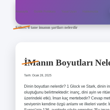
Anasayfa
Gizlilik Politikası
Yasal Uyarı
Hakkımızda
Etiket:
6 tane imanın şartları nelerdir
İManın Boyutları Nel
Tarih: Ocak 28, 2025
Dinin boyutları nelerdir? 1 Glock ve Stark, dinin i
oluştuğunu belirtmektedir: inanç, dini ayin ve ritüel
üzerindeki etki). İman kaç mertebedir? Cevap metn
seviyenin kendine özgü anlamı ve ilkeleri vardır.
Suresi’nin 136. ayetinde şöyle emreder: “Ey iman