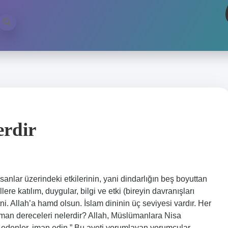
erdir
nsanlar üzerindeki etkilerinin, yani dindarlığın beş boyuttan
lere katılım, duygular, bilgi ve etki (bireyin davranışları
i. Allah’a hamd olsun. İslam dininin üç seviyesi vardır. Her
 İman dereceleri nelerdir? Allah, Müslümanlara Nisa
 edenler, iman edin.” Bu ayeti yorumlayan yorumcular,