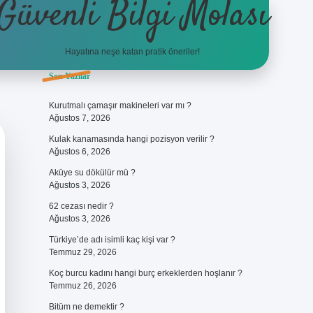
Güvenli Bilgi Molası
Hayatına neşe katan pratik öneriler!
Sidebar
Son Yazılar
ilbet
betci
piabellacasino sitesi
https://www.betexper.xyz/
betci
Kurutmalı çamaşır makineleri var mı ?
Ağustos 7, 2026
Kulak kanamasında hangi pozisyon verilir ?
Ağustos 6, 2026
Aküye su dökülür mü ?
Ağustos 3, 2026
62 cezası nedir ?
Ağustos 3, 2026
Türkiye’de adı isimli kaç kişi var ?
Temmuz 29, 2026
Koç burcu kadını hangi burç erkeklerden hoşlanır ?
Temmuz 26, 2026
Bitüm ne demektir ?