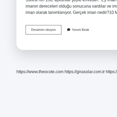
imanın dereceleri olduğu sonucuna vardılar ve imanı 
iman olarak tanımlanıyor. Gerçek iman nedir?10 M
İManın
Devamını okuyun
Yorum Bırak
Boyutları
Nelerdir
https://www.theocote.com
https://girasolar.com.tr
https: