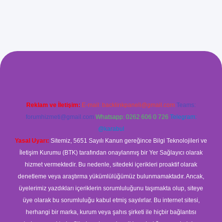
etexper.xyz/
betci.co
betci giriş
betci
hiltonbet yeni giriş
Reklam ve İletişim:
E-mail:
backlinkpaneli@gmail.com
Teams:
forumhizmeti@gmail.com
Whatsapp: 0262 606 0 726
Telegram:
@karabul
Yasal Uyarı:
Sitemiz, 5651 Sayılı Kanun gereğince Bilgi Teknolojileri ve
İletişim Kurumu (BTK) tarafından onaylanmış bir Yer Sağlayıcı olarak
hizmet vermektedir. Bu nedenle, sitedeki içerikleri proaktif olarak
denetleme veya araştırma yükümlülüğümüz bulunmamaktadır. Ancak,
üyelerimiz yazdıkları içeriklerin sorumluluğunu taşımakta olup, siteye
üye olarak bu sorumluluğu kabul etmiş sayılırlar. Bu internet sitesi,
herhangi bir marka, kurum veya şahıs şirketi ile hiçbir bağlantısı