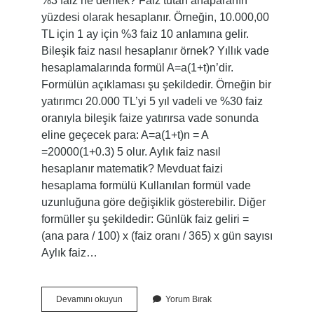
%3 faiz ne demek? Faiz tutarı anaparanın
yüzdesi olarak hesaplanır. Örneğin, 10.000,00
TL için 1 ay için %3 faiz 10 anlamına gelir.
Bileşik faiz nasıl hesaplanır örnek? Yıllık vade
hesaplamalarında formül A=a(1+t)n’dir.
Formülün açıklaması şu şekildedir. Örneğin bir
yatırımcı 20.000 TL’yi 5 yıl vadeli ve %30 faiz
oranıyla bileşik faize yatırırsa vade sonunda
eline geçecek para: A=a(1+t)n = A
=20000(1+0.3) 5 olur. Aylık faiz nasıl
hesaplanır matematik? Mevduat faizi
hesaplama formülü Kullanılan formül vade
uzunluğuna göre değişiklik gösterebilir. Diğer
formüller şu şekildedir: Günlük faiz geliri =
(ana para / 100) x (faiz oranı / 365) x gün sayısı
Aylık faiz…
Koray
Devamını okuyun
Yorum Bırak
5000