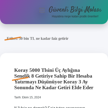
Güvenli Bilgi Molası
menüyü
aç
Hayatına neşe katan pratik öneriler!
Anasayfa
Gizlilik Politikası
Etiket:
50 bin TL ne kadar faiz getirir
Yasal Uyarı
Hakkımızda
Koray 5000 Tlsini Üç Aylığına
Senelik 8 Getiriye Sahip Bir Hesaba
Yatırmayı Düşünüyor Koray 3 Ay
Sonunda Ne Kadar Getiri Elde Eder
Tarih: Ekim 15, 2024