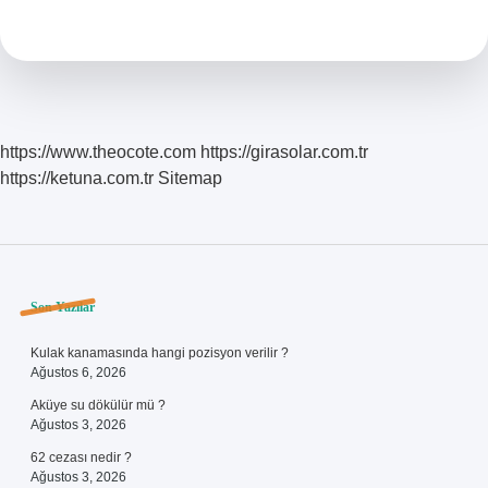
Tlsini
Üç
Aylığına
Senelik
8
Getiriye
Sahip
https://www.theocote.com
https://girasolar.com.tr
Bir
Hesaba
https://ketuna.com.tr
Sitemap
Yatırmayı
Düşünüyor
Koray
3
Ay
Sonunda
Sidebar
Son Yazılar
Ne
Kadar
Getiri
Kulak kanamasında hangi pozisyon verilir ?
Elde
Ağustos 6, 2026
Eder
Aküye su dökülür mü ?
Ağustos 3, 2026
62 cezası nedir ?
Ağustos 3, 2026