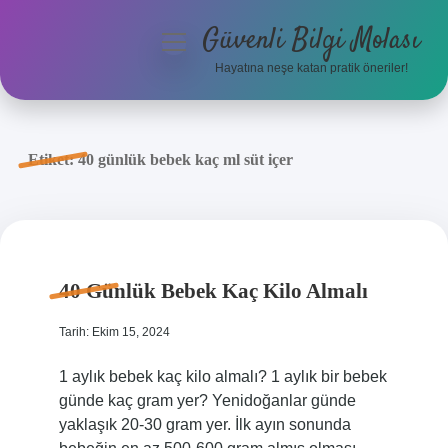
Güvenli Bilgi Molası
menüyü
aç
Hayatına neşe katan pratik öneriler!
Anasayfa
Gizlilik Politikası
Etiket:
40 günlük bebek kaç ml süt içer
Yasal Uyarı
Hakkımızda
40 Günlük Bebek Kaç Kilo Almalı
Tarih: Ekim 15, 2024
1 aylık bebek kaç kilo almalı? 1 aylık bir bebek
günde kaç gram yer? Yenidoğanlar günde
yaklaşık 20-30 gram yer. İlk ayın sonunda