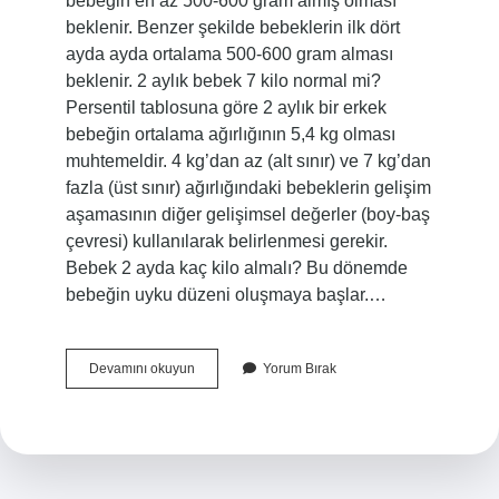
bebeğin en az 500-600 gram almış olması
beklenir. Benzer şekilde bebeklerin ilk dört
ayda ayda ortalama 500-600 gram alması
beklenir. 2 aylık bebek 7 kilo normal mi?
Persentil tablosuna göre 2 aylık bir erkek
bebeğin ortalama ağırlığının 5,4 kg olması
muhtemeldir. 4 kg’dan az (alt sınır) ve 7 kg’dan
fazla (üst sınır) ağırlığındaki bebeklerin gelişim
aşamasının diğer gelişimsel değerler (boy-baş
çevresi) kullanılarak belirlenmesi gerekir.
Bebek 2 ayda kaç kilo almalı? Bu dönemde
bebeğin uyku düzeni oluşmaya başlar.…
40
Devamını okuyun
Yorum Bırak
Günlük
Bebek
Kaç
Kilo
Almalı