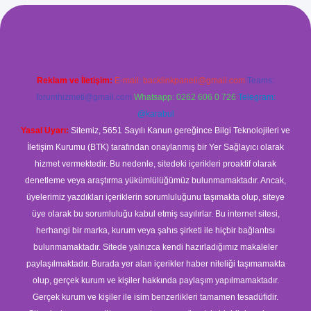
.xyz/
betci.co
betci giriş
betci
hiltonbet yeni giriş
Reklam ve İletişim:
E-mail:
backlinkpaneli@gmail.com
Teams:
forumhizmeti@gmail.com
Whatsapp: 0262 606 0 726
Telegram:
@karabul
Yasal Uyarı:
Sitemiz, 5651 Sayılı Kanun gereğince Bilgi Teknolojileri ve
İletişim Kurumu (BTK) tarafından onaylanmış bir Yer Sağlayıcı olarak
hizmet vermektedir. Bu nedenle, sitedeki içerikleri proaktif olarak
denetleme veya araştırma yükümlülüğümüz bulunmamaktadır. Ancak,
üyelerimiz yazdıkları içeriklerin sorumluluğunu taşımakta olup, siteye
üye olarak bu sorumluluğu kabul etmiş sayılırlar. Bu internet sitesi,
herhangi bir marka, kurum veya şahıs şirketi ile hiçbir bağlantısı
bulunmamaktadır. Sitede yalnızca kendi hazırladığımız makaleler
paylaşılmaktadır. Burada yer alan içerikler haber niteliği taşımamakta
olup, gerçek kurum ve kişiler hakkında paylaşım yapılmamaktadır.
Gerçek kurum ve kişiler ile isim benzerlikleri tamamen tesadüfidir.