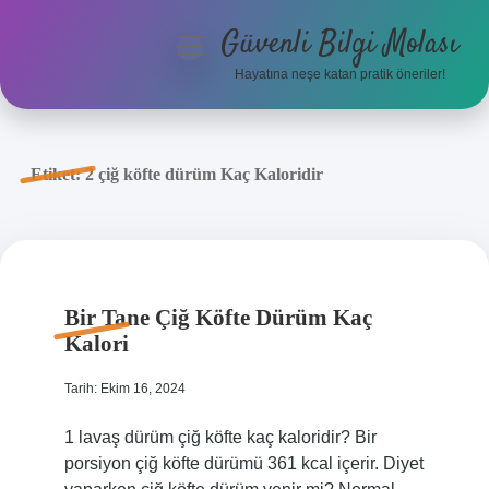
Güvenli Bilgi Molası
menüyü
aç
Hayatına neşe katan pratik öneriler!
Anasayfa
Gizlilik Politikası
Etiket:
2 çiğ köfte dürüm Kaç Kaloridir
Yasal Uyarı
Hakkımızda
Bir Tane Çiğ Köfte Dürüm Kaç
Kalori
Tarih: Ekim 16, 2024
1 lavaş dürüm çiğ köfte kaç kaloridir? Bir
porsiyon çiğ köfte dürümü 361 kcal içerir. Diyet