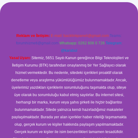
xyz/
betci.co
betci giriş
betci
hiltonbet yeni giriş
Reklam ve İletişim:
E-mail:
backlinkpaneli@gmail.com
Teams:
forumhizmeti@gmail.com
Whatsapp: 0262 606 0 726
Telegram:
@karabul
Yasal Uyarı:
Sitemiz, 5651 Sayılı Kanun gereğince Bilgi Teknolojileri ve
İletişim Kurumu (BTK) tarafından onaylanmış bir Yer Sağlayıcı olarak
hizmet vermektedir. Bu nedenle, sitedeki içerikleri proaktif olarak
denetleme veya araştırma yükümlülüğümüz bulunmamaktadır. Ancak,
üyelerimiz yazdıkları içeriklerin sorumluluğunu taşımakta olup, siteye
üye olarak bu sorumluluğu kabul etmiş sayılırlar. Bu internet sitesi,
herhangi bir marka, kurum veya şahıs şirketi ile hiçbir bağlantısı
bulunmamaktadır. Sitede yalnızca kendi hazırladığımız makaleler
paylaşılmaktadır. Burada yer alan içerikler haber niteliği taşımamakta
olup, gerçek kurum ve kişiler hakkında paylaşım yapılmamaktadır.
Gerçek kurum ve kişiler ile isim benzerlikleri tamamen tesadüfidir.