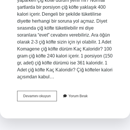
yaparken çiğ köfte dürüm yenir mi? Normal
şartlarda bir porsiyon çiğ köfte yaklaşık 400
kalori içerir. Dengeli bir şekilde tüketilirse
diyette herhangi bir soruna yol açmaz. Diyet
sırasında çiğ köfte tüketilebilir mi diye
soranlara “evet” cevabını verebiliriz. Ara öğün
olarak 2-3 çiğ köfte sizin için iyi olabilir. 1 Adet
Komagene çiğ köfte dürüm Kaç Kaloridir? 100
gram çiğ köfte 240 kalori içerir. 1 porsiyon (150
gr, adet) çiğ köfte dürümü ise 361 kaloridir. 1
Adet çiğ köfte Kaç Kaloridir? Çiğ köfteler kalori
açısından kabul…
Bir
Devamını okuyun
Yorum Bırak
Tane
Çiğ
Köfte
Dürüm
Kaç
Kalori