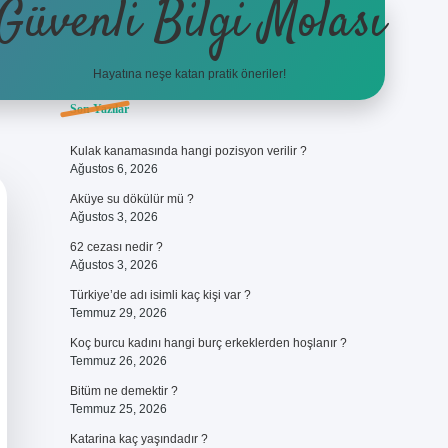
Güvenli Bilgi Molası
Hayatına neşe katan pratik öneriler!
Sidebar
Son Yazılar
ilbet
betci
piabellacasino sitesi
https://www.betexper.xyz/
betci
Kulak kanamasında hangi pozisyon verilir ?
Ağustos 6, 2026
Aküye su dökülür mü ?
Ağustos 3, 2026
62 cezası nedir ?
Ağustos 3, 2026
Türkiye’de adı isimli kaç kişi var ?
Temmuz 29, 2026
Koç burcu kadını hangi burç erkeklerden hoşlanır ?
Temmuz 26, 2026
Bitüm ne demektir ?
Temmuz 25, 2026
Katarina kaç yaşındadır ?