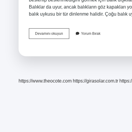
Balıklar da uyur, ancak balıkların göz kapakları 
balık uykusu bir tür dinlenme halidir. Çoğu balık
Süs
Devamını okuyun
Yorum Bırak
Balıkları
Kaç
Saatte
Bir
Beslenir
https://www.theocote.com
https://girasolar.com.tr
https: