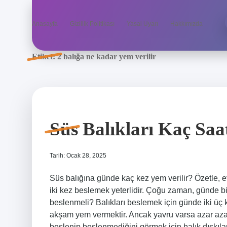
Anasayfa
Gizlilik Politikası
Yasal Uyarı
Hakkımızda
Etiket:
2 balığa ne kadar yem verilir
Süs Balıkları Kaç Saat
Tarih: Ocak 28, 2025
Süs balığına günde kaç kez yem verilir? Özetle,
iki kez beslemek yeterlidir. Çoğu zaman, günde bir
beslenmeli? Balıkları beslemek için günde iki üç k
akşam yem vermektir. Ancak yavru varsa azar azar 
beslenip beslenmediğini görmek için balık dışkılar